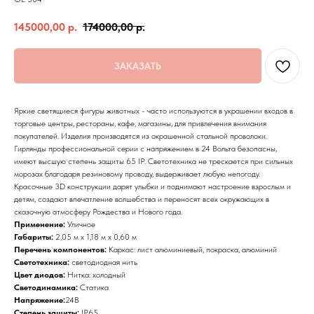
145000,00
р.
174000,00
р.
ЗАКАЗАТЬ
Яркие светящиеся фигуры животных - часто используются в украшении входов в
торговые центры, рестораны, кафе, магазины, для привлечения внимания
покупателей. Изделия производятся из окрашенной стальной проволоки.
Гирлянды профессиональной серии с напряжением в 24 Вольта безопасны,
имеют высшую степень защиты 65 IP. Светотехника не трескается при сильных
морозах благодаря резиновому проводу, выдерживает любую непогоду.
Красочные 3D конструкции дарят улыбки и поднимают настроение взрослым и
детям, создают впечатление волшебства и переносят всех окружающих в
сказочную атмосферу Рождества и Нового года.
Применение:
Уличное
Габариты:
2,05 м x 1,18 м x 0,60 м
Перечень компонентов:
Каркас: лист алюминиевый, покраска, алюминий
Светотехника:
светодиодная нить
Цвет диодов:
Нитка: холодный
Светодинамика:
Статика
Напряжение:
24В
Степень защиты:
IP65