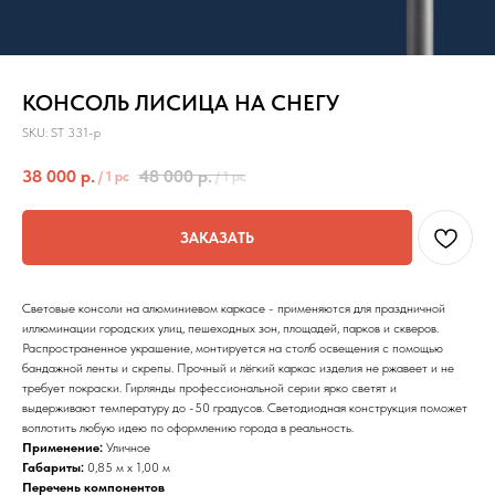
КОНСОЛЬ ЛИСИЦА НА СНЕГУ
SKU:
ST 331-p
38 000
р.
48 000
р.
/
1 pc
/
1 pc
ЗАКАЗАТЬ
Световые консоли на алюминиевом каркасе - применяются для праздничной
иллюминации городских улиц, пешеходных зон, площадей, парков и скверов.
Распространенное украшение, монтируется на столб освещения с помощью
бандажной ленты и скрепы. Прочный и лёгкий каркас изделия не ржавеет и не
требует покраски. Гирлянды профессиональной серии ярко светят и
выдерживают температуру до -50 градусов. Светодиодная конструкция поможет
воплотить любую идею по оформлению города в реальность.
Применение:
Уличное
Габариты:
0,85 м x 1,00 м
Перечень компонентов