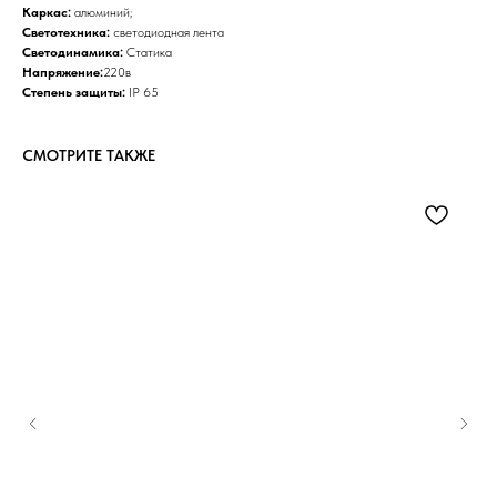
Каркас:
алюминий;
Светотехника:
светодиодная лента
Светодинамика:
Статика
Напряжение:
220в
Степень защиты:
IP 65
СМОТРИТЕ ТАКЖЕ