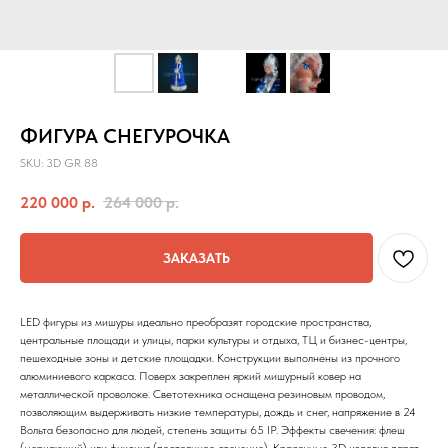
ФИГУРА СНЕГУРОЧКА
SKU:
3D GR 88
220 000
р.
264 000
р.
ЗАКАЗАТЬ
LED фигуры из мишуры идеально преобразят городские пространства,
центральные площади и улицы, парки культуры и отдыха, ТЦ и бизнес-центры,
пешеходные зоны и детские площадки. Конструкции выполнены из прочного
алюминиевого каркаса. Поверх закреплен яркий мишурный ковер на
металлической проволоке. Светотехника оснащена резиновым проводом,
позволяющим выдерживать низкие температуры, дождь и снег, напряжение в 24
Вольта безопасно для людей, степень защиты 65 IP. Эффекты свечения: флеш
(мерцающий) или фиксинг (постоянное свечение). Красочные 3D изделия дарят