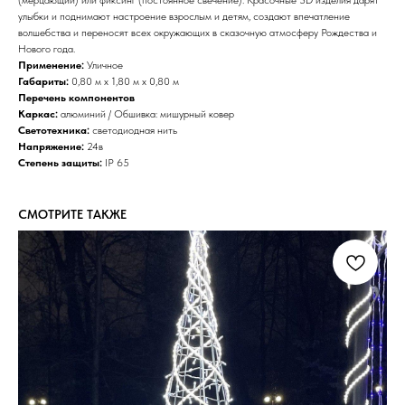
улыбки и поднимают настроение взрослым и детям, создают впечатление
волшебства и переносят всех окружающих в сказочную атмосферу Рождества и
Нового года.
Применение:
Уличное
Габариты:
0,80 м x 1,80 м x 0,80 м
Перечень компонентов
Каркас:
алюминий / Обшивка: мишурный ковер
Светотехника:
светодиодная нить
Напряжение:
24в
Степень защиты:
IP 65
СМОТРИТЕ ТАКЖЕ